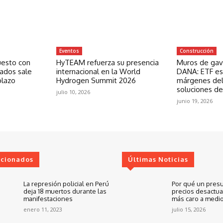
Eventos
Construcción
uesto con
HyTEAM refuerza su presencia
Muros de gavi
zados sale
internacional en la World
DANA: ETF est
plazo
Hydrogen Summit 2026
márgenes del
soluciones de
julio 10, 2026
junio 19, 2026
ccionados
Últimas Noticias
La represión policial en Perú
Por qué un pres
deja 18 muertos durante las
precios desactua
manifestaciones
más caro a medio
enero 11, 2023
julio 15, 2026