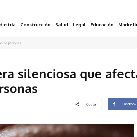
dustria
Construcción
Salud
Legal
Educación
Marketi
ón de personas
ra silenciosa que afec
rsonas
Facebook
Cuota