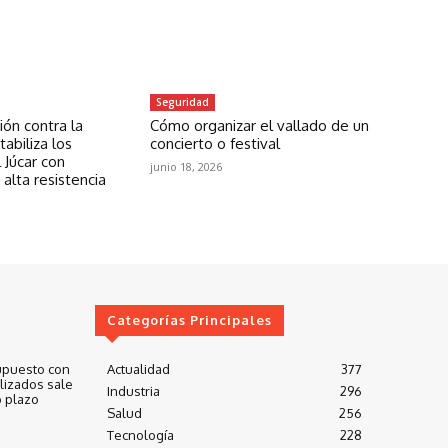
Seguridad
ón contra la
Cómo organizar el vallado de un
abiliza los
concierto o festival
 Júcar con
junio 18, 2026
 alta resistencia
Categorías Principales
upuesto con
Actualidad
377
lizados sale
Industria
296
 plazo
Salud
256
Tecnología
228