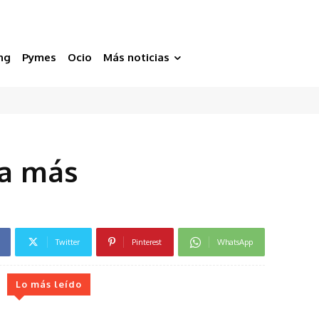
ng
Pymes
Ocio
Más noticias
ta más
Twitter
Pinterest
WhatsApp
Lo más leído