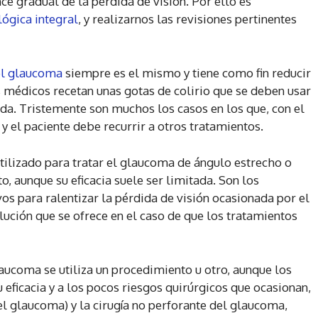
ce gradual de la pérdida de visión. Por ello es
lógica integral
, y realizarnos las revisiones pertinentes
el glaucoma
siempre es el mismo y tiene como fin reducir
 médicos recetan unas gotas de colirio que se deben usar
ida. Tristemente son muchos los casos en los que, con el
 y el paciente debe recurrir a otros tratamientos.
tilizado para tratar el glaucoma de ángulo estrecho o
, aunque su eficacia suele ser limitada. Son los
os para ralentizar la pérdida de visión ocasionada por el
lución que se ofrece en el caso de que los tratamientos
laucoma se utiliza un procedimiento u otro, aunque los
 eficacia y a los pocos riesgos quirúrgicos que ocasionan,
el glaucoma) y la cirugía no perforante del glaucoma,