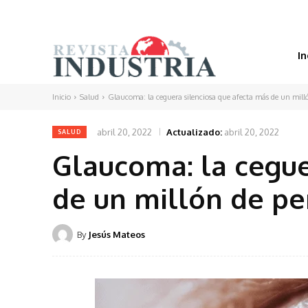
In
Inicio
Salud
Glaucoma: la ceguera silenciosa que afecta más de un mill
abril 20, 2022
Actualizado:
abril 20, 2022
SALUD
Glaucoma: la cegue
de un millón de pe
By
Jesús Mateos