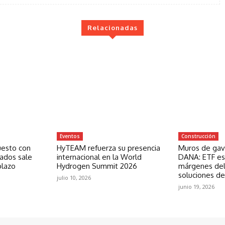
Relacionadas
Eventos
Construcción
uesto con
HyTEAM refuerza su presencia
Muros de gavi
zados sale
internacional en la World
DANA: ETF est
plazo
Hydrogen Summit 2026
márgenes del
soluciones de
julio 10, 2026
junio 19, 2026