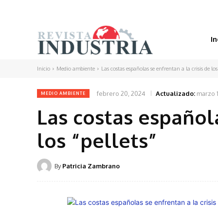
In
Inicio
Medio ambiente
Las costas españolas se enfrentan a la crisis de los 
febrero 20, 2024
Actualizado:
marzo 
MEDIO AMBIENTE
Las costas española
los “pellets”
By
Patricia Zambrano