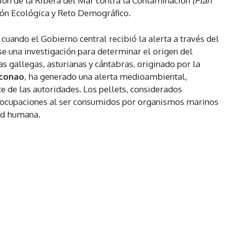
ción de la Ribera del Mar contra la Contaminación
(Plan
ción Ecológica y Reto Demográfico.
cuando el Gobierno central recibió la alerta a través del
se una investigación para determinar el origen del
yas gallegas, asturianas y cántabras, originado por la
conao
, ha generado una alerta medioambiental,
e de las autoridades. Los pellets, considerados
eocupaciones al ser consumidos por organismos marinos
lud humana.