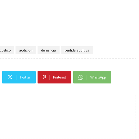
cústico
audición
demencia
perdida auditiva
Twitter
Pinterest
WhatsApp