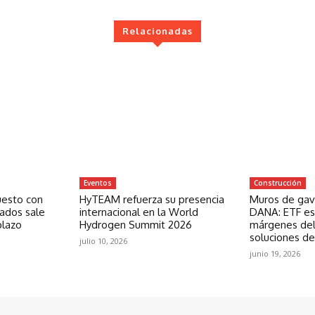
Relacionadas
Eventos
Construcción
uesto con
HyTEAM refuerza su presencia
Muros de gavi
zados sale
internacional en la World
DANA: ETF est
plazo
Hydrogen Summit 2026
márgenes del
soluciones de
julio 10, 2026
junio 19, 2026