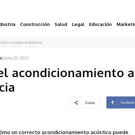
dustria
Construcción
Salud
Legal
Educación
Marketi
cústico combate la demencia
o:
junio 27, 2025
el acondicionamiento a
cia
Facebook
Cuota
cómo un correcto acondicionamiento acústico puede