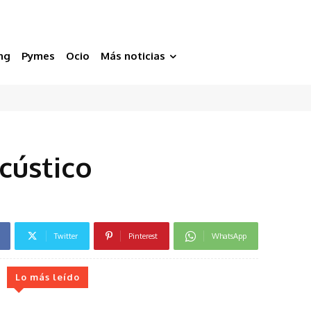
ng
Pymes
Ocio
Más noticias
cústico
Twitter
Pinterest
WhatsApp
Lo más leído