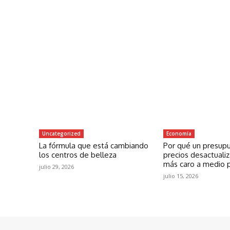
Uncategorized
Economía
La fórmula que está cambiando
Por qué un presup
los centros de belleza
precios desactuali
más caro a medio 
julio 29, 2026
julio 15, 2026