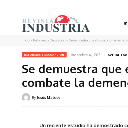
In
Inicio
Reformas y Decoración
Se demuestra que el acondicionamiento a
diciembre 16, 2021
Actualizad
REFORMAS Y DECORACIÓN
Se demuestra que 
combate la demen
By
Jesús Mateos
Un reciente estudio ha demostrado 