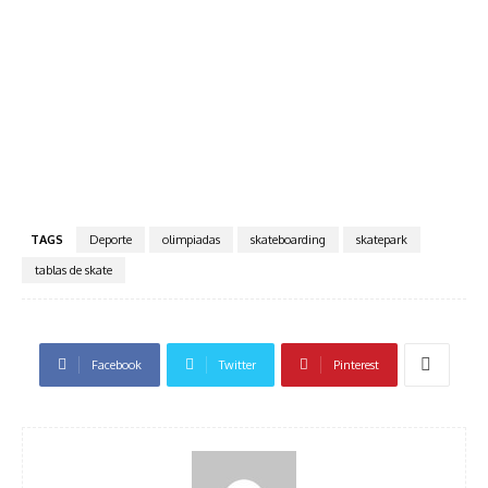
TAGS
Deporte
olimpiadas
skateboarding
skatepark
tablas de skate
Facebook
Twitter
Pinterest