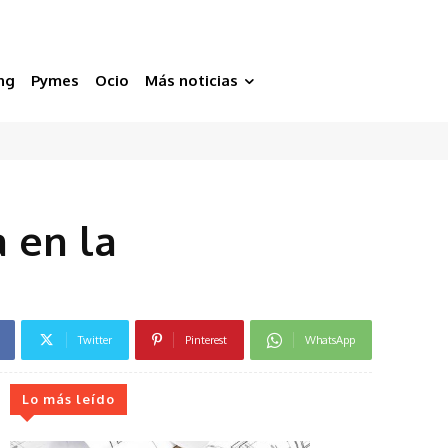
ng
Pymes
Ocio
Más noticias
a en la
Twitter
Pinterest
WhatsApp
Lo más leído