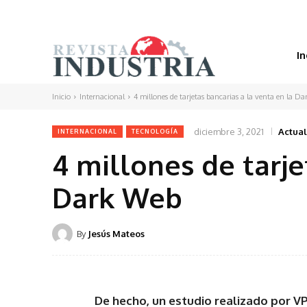
In
Inicio
Internacional
4 millones de tarjetas bancarias a la venta en la D
diciembre 3, 2021
Actual
INTERNACIONAL
TECNOLOGÍA
4 millones de tarje
Dark Web
By
Jesús Mateos
De hecho, un estudio realizado por VP