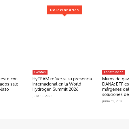
Relacionadas
Eventos
Construcción
uesto con
HyTEAM refuerza su presencia
Muros de gavi
zados sale
internacional en la World
DANA: ETF est
plazo
Hydrogen Summit 2026
márgenes del
soluciones de
julio 10, 2026
junio 19, 2026