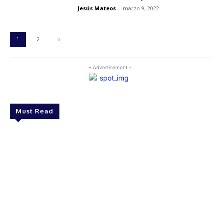
Jesús Mateos
-
marzo 9, 2022
1
2
- Advertisement -
Must Read