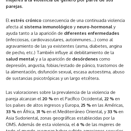
parejas
.
El
estrés crónico
consecuencia de una continuada violencia
afecta al
sistema inmunológico
y
neuro-hormonal
y
ayuda tanto a la aparición de
diferentes enfermedades
(infecciosas, cardiovasculares, autoinmunes…) como al
agravamiento de las ya existentes (asma, diabetes, angina
de pecho, etc.) También influye al debilitamiento de la
salud mental
y a la aparición de
desórdenes
como
depresión, angustia, fobias/estado de pánico, trastornos de
la alimentación, disfunción sexual, escasa autoestima, abuso
de sustancias psicotrópicas y un largo etcétera.
Las valoraciones sobre la prevalencia de la violencia de
pareja alcanzan el
20 %
en el Pacífico Occidental,
22 %
en
los países de altos ingresos y Europa,
25 %
en las Américas,
33 %
en África,
31 %
en el Mediterráneo Oriental, y
33 %
en
Asia Sudoriental, zonas geográficas establecidas por la
OMS. Además de esta violencia, el
6 %
de las mujeres de
todo el mundo aseguran haber sufrido agresiones sexuales