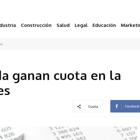
dustria
Construcción
Salud
Legal
Educación
Marketi
es
a ganan cuota en la
es
Facebook
Cuota