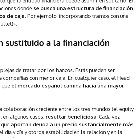
nto
que la entidad financiera puede asumir en solitario. En
uaciones donde
se busca una estructura de financiación
os de caja.
Por ejemplo, incorporando tramos con una
ullet)».
sustituido a la financiación
lejas de tratar por los bancos. Estás pueden ser
e compañías con menor caja. En cualquier caso, el Head
a que
el mercado español camina hacia una mayor
 colaboración creciente entre los tres mundos (el equity,
e, en algunos casos,
resultar beneficiosa
. Cada vez
, que
aportan deuda a un precio sustancialmente más
l día y día y otorga estabilidad en la relación y en la