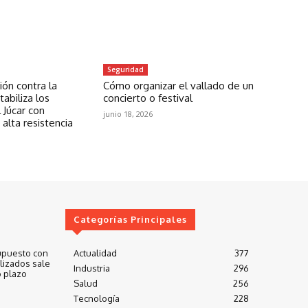
Seguridad
ón contra la
Cómo organizar el vallado de un
abiliza los
concierto o festival
 Júcar con
junio 18, 2026
 alta resistencia
Categorías Principales
upuesto con
Actualidad
377
lizados sale
Industria
296
 plazo
Salud
256
Tecnología
228