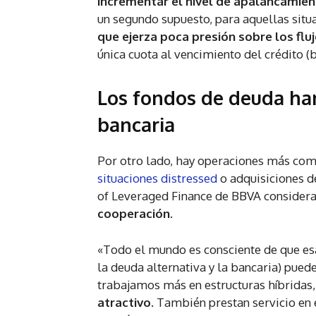
incrementar el nivel de apalancamie
un segundo supuesto, para aquellas sit
que ejerza poca presión sobre los fluj
única cuota al vencimiento del crédito (b
Los fondos de deuda han 
bancaria
Por otro lado, hay operaciones más comp
situaciones distressed
o adquisiciones d
of Leveraged Finance de BBVA consider
cooperación
.
«Todo el mundo es consciente de que esa
la deuda alternativa y la bancaria) pued
trabajamos más en estructuras híbridas
atractivo
. También prestan servicio en e