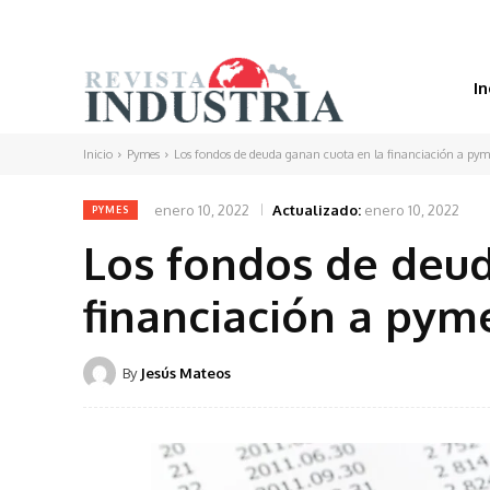
In
Inicio
Pymes
Los fondos de deuda ganan cuota en la financiación a pym
enero 10, 2022
Actualizado:
enero 10, 2022
PYMES
Los fondos de deud
financiación a pym
By
Jesús Mateos