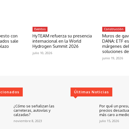
Eventos
Construcción
uesto con
HyTEAM refuerza su presencia
Muros de gavi
zados sale
internacional en la World
DANA: ETF est
plazo
Hydrogen Summit 2026
márgenes del
soluciones de
julio 10, 2026
junio 19, 2026
ccionados
Últimas Noticias
¿Cómo se señalizan las
Por qué un pres
carreteras, autovías y
precios desactua
calzadas?
más caro a medio
noviembre 8, 2023
julio 15, 2026